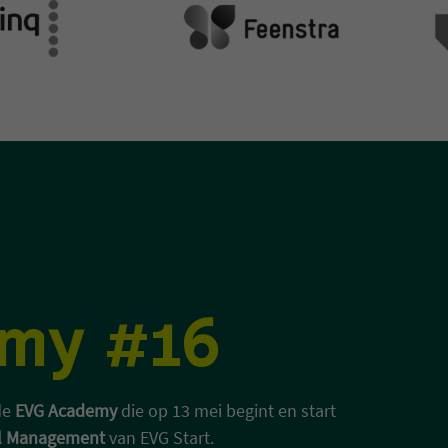
my #16
 de
EVG Academy
die op 13 mei begint en start
tal Management
van EVG Start.