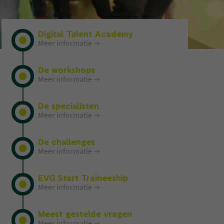
Digital Talent Academy
Meer informatie
De workshops
Meer informatie
De specialisten
Meer informatie
De challenges
Meer informatie
EVG Start Traineeship
Meer informatie
Meest gestelde vragen
Meer informatie