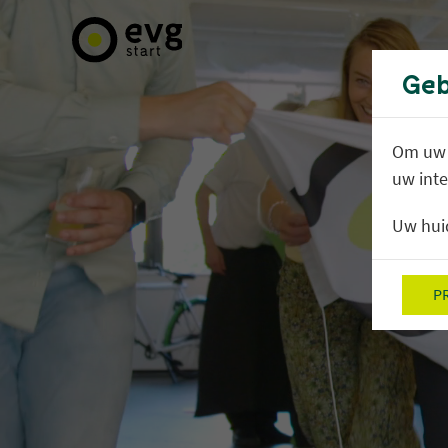
Geb
Om uw g
uw inte
Uw huid
P